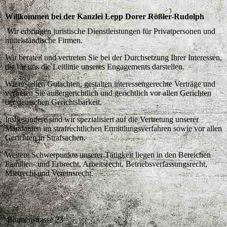
Willkommen bei der Kanzlei Lepp Dorer Rößler-Rudolph
Wir erbringen juristische Dienstleistungen für Privatpersonen und
mittelständische Firmen.
Wir beraten und vertreten Sie bei der Durchsetzung Ihrer Interessen,
die für uns die Leitlinie unseres Engagements darstellen.
Wir erstellen Gutachten, gestalten interessengerechte Verträge und
vertreten Sie außergerichtlich und gerichtlich vor allen Gerichten
der deutschen Gerichtsbarkeit.
Insbesondere sind wir spezialisiert auf die Vertretung unserer
Mandanten im strafrechtlichen Ermittlungsverfahren sowie vor allen
Gerichten in Strafsachen.
Weitere Schwerpunkte unserer Tätigkeit liegen in den Bereichen
Familien- und Erbrecht, Arbeitsrecht, Betriebsverfassungsrecht,
Mietrecht und Vereinsrecht.
Blumenstrasse 23