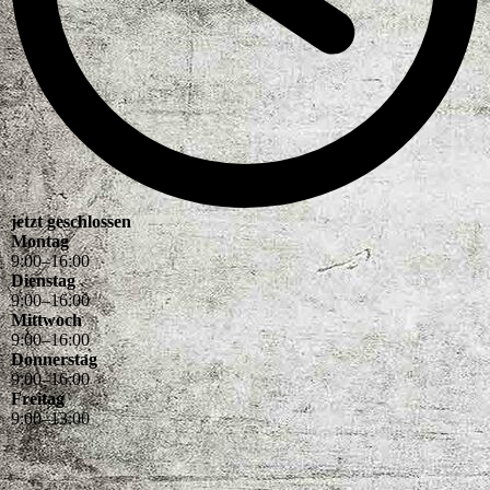
jetzt geschlossen
Montag
9
:
00
–
16
:
00
Dienstag
9
:
00
–
16
:
00
Mittwoch
9
:
00
–
16
:
00
Donnerstag
9
:
00
–
16
:
00
Freitag
9
:
00
–
13
:
00